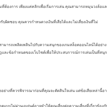
เกมที่ต้องการ เพียงแค่คลิกเพื่อเริ่มการเล่น คุณสามารถหมุนวงล้อแ
งรับผิดชอบ คุณควรกำหนดวงเงินที่เสียได้และไม่เสี่ยงเงินที่ไม่
่คุณสามารถเพลิดเพลินไปกับความสนุกของเกมสล็อตออนไลน์ได้อย่าง
กฎและข้อกำหนดของเว็บไซต์เพื่อให้ประสบการณ์การเล่นเป็นที่สนุก
อย่างที่ควรพิจารณาก่อนที่คุณจะตัดสินใจเล่น แต่ข้อเสียเหล่านี้อ
บบไม่ผ่านเอเย่นต์อาจทำให้คุณเสี่ยงต่อความเสี่ยงที่เกี่ยวข้องกั