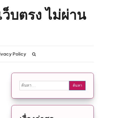
ว็บตรง ไม่ผ่าน
ivacy Policy
ค้นหา
สำหรับ: