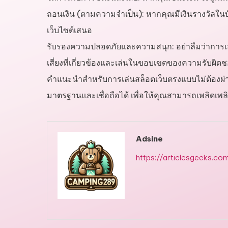
ถอนเงิน (ตามความจำเป็น): หากคุณมีเงินรางวัลใ
เว็บไซต์เสนอ
รับรองความปลอดภัยและความสนุก: อย่าลืมว่าการเล่
เสี่ยงที่เกี่ยวข้องและเล่นในขอบเขตของความรับผิด
คำแนะนำสำหรับการเล่นสล็อตเว็บตรงแบบไม่ต้องผ่าน
มาตรฐานและเชื่อถือได้ เพื่อให้คุณสามารถเพลิดเพ
Adsine
https://articlesgeeks.co