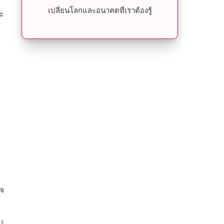
เปลี่ยนโลกและอนาคตที่เราต้องรู้
ละ
าจ
บ