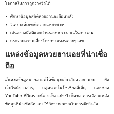
โอกาสในการถูกรางวัลได้:
ศึกษาข้อมูลสถิติหวยฮานอยย้อนหลัง
วิเคราะห์เลขเด็ดจากแหล่งต่างๆ
เล่นอย่างมีสติและกำหนดงบประมาณในการเล่น
กระจายความเสี่ยงโดยการแทงหลายๆ เลข
แหล่งข้อมูลหวยฮานอยที่น่าเชื่อ
ถือ
มีแหล่งข้อมูลมากมายที่ให้ข้อมูลเกี่ยวกับหวยฮานอย ทั้ง
เว็บไซต์ข่าวสาร, กลุ่มหวยในโซเชียลมีเดีย, และช่อง
YouTube ที่วิเคราะห์เลขเด็ด อย่างไรก็ตาม ควรเลือกแหล่ง
ข้อมูลที่น่าเชื่อถือ และใช้วิจารณญาณในการตัดสินใจ