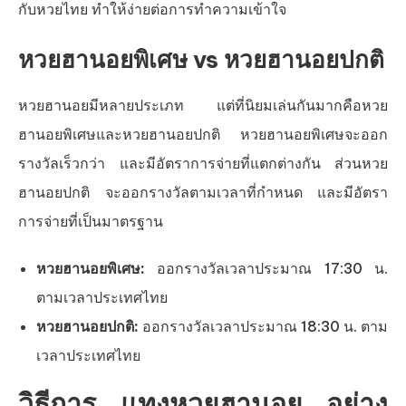
กับหวยไทย ทำให้ง่ายต่อการทำความเข้าใจ
หวยฮานอยพิเศษ vs หวยฮานอยปกติ
หวยฮานอยมีหลายประเภท แต่ที่นิยมเล่นกันมากคือหวย
ฮานอยพิเศษและหวยฮานอยปกติ หวยฮานอยพิเศษจะออก
รางวัลเร็วกว่า และมีอัตราการจ่ายที่แตกต่างกัน ส่วนหวย
ฮานอยปกติ จะออกรางวัลตามเวลาที่กำหนด และมีอัตรา
การจ่ายที่เป็นมาตรฐาน
หวยฮานอยพิเศษ:
ออกรางวัลเวลาประมาณ 17:30 น.
ตามเวลาประเทศไทย
หวยฮานอยปกติ:
ออกรางวัลเวลาประมาณ 18:30 น. ตาม
เวลาประเทศไทย
วิธีการ
แทงหวยฮานอย
อย่าง