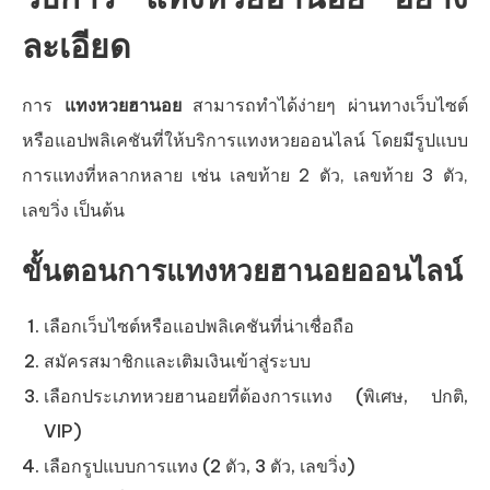
ละเอียด
การ
แทงหวยฮานอย
สามารถทำได้ง่ายๆ ผ่านทางเว็บไซต์
หรือแอปพลิเคชันที่ให้บริการแทงหวยออนไลน์ โดยมีรูปแบบ
การแทงที่หลากหลาย เช่น เลขท้าย 2 ตัว, เลขท้าย 3 ตัว,
เลขวิ่ง เป็นต้น
ขั้นตอนการแทงหวยฮานอยออนไลน์
เลือกเว็บไซต์หรือแอปพลิเคชันที่น่าเชื่อถือ
สมัครสมาชิกและเติมเงินเข้าสู่ระบบ
เลือกประเภทหวยฮานอยที่ต้องการแทง (พิเศษ, ปกติ,
VIP)
เลือกรูปแบบการแทง (2 ตัว, 3 ตัว, เลขวิ่ง)