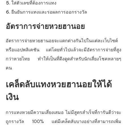
ใส่ตัวเลขที่ต้องการแทง
ยืนยันการแทงและรอผลการออกรางวัล
อัตราการจ่ายหวยฮานอย
อัตราการจ่ายหวยฮานอยจะแตกต่างกันไปในแต่ละเว็บไซต์
หรือแอปพลิเคชัน แต่โดยทั่วไปแล้วจะมีอัตราการจ่ายที่สูง
กว่าหวยไทย ทำให้เป็นที่ดึงดูดสำหรับนักเสี่ยงโชคหลายๆ
คน
เคล็ดลับแทงหวยฮานอยให้ได้
เงิน
การแทงหวยมีความเสี่ยงเสมอ ไม่มีสูตรสำเร็จที่การันตีว่าจะ
ถูกรางวัล 100% แต่มีเคล็ดลับบางอย่างที่สามารถเพิ่ม