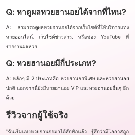
Q: หาดูผลหวยฮานอยได้จากที่ไหน?
A: สามารถดูผลหวยฮานอยได้จากเว็บไซต์ที่ให้บริการแทง
หวยออนไลน์, เว็บไซต์ข่าวสาร, หรือช่อง YouTube ที่
รายงานผลหวย
Q: หวยฮานอยมีกี่ประเภท?
A: หลักๆ มี 2 ประเภทคือ หวยฮานอยพิเศษ และหวยฮานอย
ปกติ นอกจากนี้ยังมีหวยฮานอย VIP และหวยฮานอยอื่นๆ อีก
ด้วย
รีวิวจากผู้ใช้จริง
“ฉันเริ่มแทงหวยฮานอยมาได้สักพักแล้ว รู้สึกว่ามีโอกาสถูก