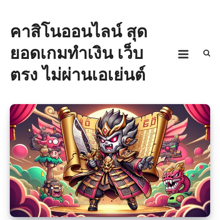
Skip
to
คาสิโนออนไลน์ สุด
content
ยอดเกมทำเงิน เว็บ
ตรง ไม่ผ่านเอเย่นต์