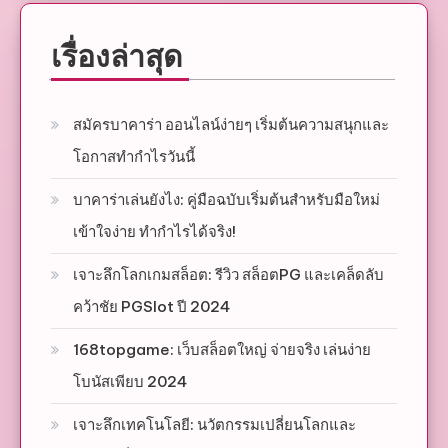
เรื่องล่าสุด
สมัครบาคาร่า ออนไลน์ง่ายๆ เริ่มต้นความสนุกและ
โอกาสทำกำไรวันนี้
บาคาร่าเล่นยังไง: คู่มือฉบับเริ่มต้นสำหรับมือใหม่
เข้าใจง่าย ทำกำไรได้จริง!
เจาะลึกโลกเกมสล็อต: รีวิว สล็อตPG และเคล็ดลับ
คว้าชัย PGSlot ปี 2024
168topgame: เว็บสล็อตใหญ่ จ่ายจริง เล่นง่าย
โบนัสเพียบ 2024
เจาะลึกเทคโนโลยี: นวัตกรรมเปลี่ยนโลกและ