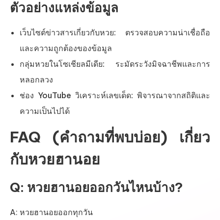
ตัวอย่างแหล่งข้อมูล
เว็บไซต์ข่าวสารเกี่ยวกับหวย: ตรวจสอบความน่าเชื่อถือ
และความถูกต้องของข้อมูล
กลุ่มหวยในโซเชียลมีเดีย: ระมัดระวังมิจฉาชีพและการ
หลอกลวง
ช่อง YouTube วิเคราะห์เลขเด็ด: พิจารณาจากสถิติและ
ความเป็นไปได้
FAQ (คำถามที่พบบ่อย) เกี่ยว
กับหวยฮานอย
Q: หวยฮานอยออกวันไหนบ้าง?
A: หวยฮานอยออกทุกวัน