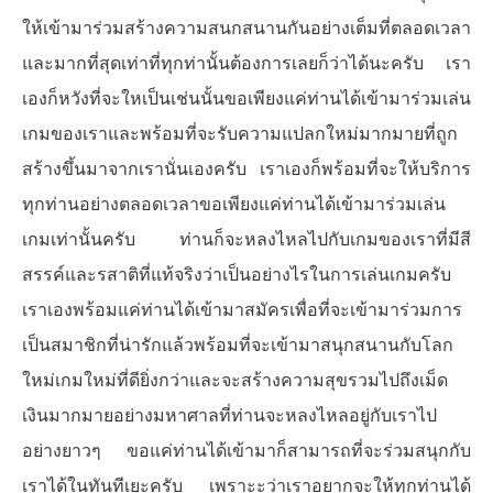
ให้เข้ามาร่วมสร้างความสนกสนานกันอย่างเต็มที่ตลอดเวลา
และมากที่สุดเท่าที่ทุกท่านั้นต้องการเลยก็ว่าได้นะครับ เรา
เองก็หวังที่จะใหเป็นเช่นนั้นขอเพียงแค่ท่านได้เข้ามาร่วมเล่น
เกมของเราและพร้อมที่จะรับความแปลกใหม่มากมายที่ถูก
สร้างขึ้นมาจากเรานั่นเองครับ เราเองก็พร้อมที่จะให้บริการ
ทุกท่านอย่างตลอดเวลาขอเพียงแค่ท่านได้เข้ามาร่วมเล่น
เกมเท่านั้นครับ ท่านก็จะหลงไหลไปกับเกมของเราที่มีสี
สรรค์และรสาติที่แท้จริงว่าเป็นอย่างไรในการเล่นเกมครับ
เราเองพร้อมแค่ท่านได้เข้ามาสมัครเพื่อที่จะเข้ามาร่วมการ
เป็นสมาชิกที่น่ารักแล้วพร้อมที่จะเข้ามาสนุกสนานกับโลก
ใหม่เกมใหม่ที่ดียิ่งกว่าและจะสร้างความสุขรวมไปถึงเม็ด
เงินมากมายอย่างมหาศาลที่ท่านจะหลงไหลอยู่กับเราไป
อย่างยาวๆ ขอแค่ท่านได้เข้ามาก็สามารถที่จะร่วมสนุกกับ
เราได้ในทันทีเยะครับ เพราะะว่าเราอยากจะให้ทุกท่านได้