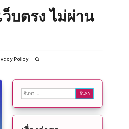
ว็บตรง ไม่ผ่าน
ivacy Policy
ค้นหา
สำหรับ: