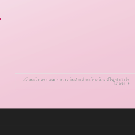
m
สล็อตเว็บตรง แตกง่าย: เคล็ดลับเลือกเว็บสล็อตที่ใช่ ทำกำไร
ได้จริง!