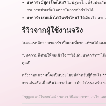
บาคาร่า มีสูตรโกงไหม?
ไม่มีสูตรโกงที่รับประก
สามารถช่วยเพิ่มโอกาสในการทำกำไรได้
บาคาร่า เล่นแล้วได้เงินจริงไหม?
ได้เงินจริง หากเ
รีวิวจากผู้ใช้งานจริง
“ตอนแรกคิดว่า บาคาร่า เป็นเกมที่ยาก แต่พอได้ลอ
“บทความนี้ช่วยให้ผมเข้าใจ **วิธีเล่น บาคาร่า** ไ
คุณบี
หวังว่าบทความนี้จะเป็นประโยชน์สำหรับผู้ที่สนใจ **ว
การเล่นจริง เพื่อเพิ่มโอกาสในการทำกำไรนะครับ ขอ
Tagged
คาสิโนออนไลน์
,
บาคาร่า
,
วิธีเล่น บาคาร่า
,
เกมไพ่
,
เทค