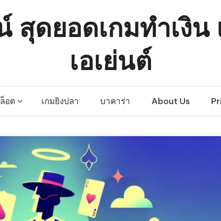
 สุดยอดเกมทำเงิน เ
เอเย่นต์
ล็อต
เกมยิงปลา
บาคาร่า
About Us
Pr