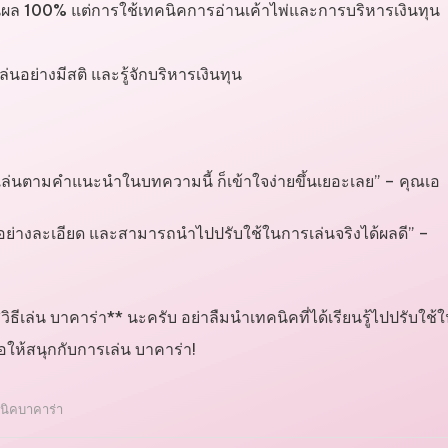
ันผล 100% แต่การใช้เทคนิคการอ่านเค้าไพ่และการบริหารเงินทุน
ล่นอย่างมีสติ และรู้จักบริหารเงินทุน
งเล่นตามคำแนะนำในบทความนี้ ก็เข้าใจง่ายขึ้นเยอะเลย” – คุณเอ
ด้อย่างละเอียด และสามารถนำไปปรับใช้ในการเล่นจริงได้ผลดี” –
ิธีเล่น บาคาร่า** นะครับ อย่าลืมนำเทคนิคที่ได้เรียนรู้ไปปรับใช้
ให้สนุกกับการเล่น บาคาร่า!
นิคบาคาร่า